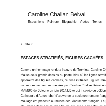
Caroline Challan Belval
Expositions
Peinture
Biographie
Vidéos
Textes
< Retour
ESPACES STRATIFIÉS, FIGURES CACHÉES
Comme un hommage rendu à l’œuvre de Tremlett, Caroline Ch
réalise deux grands dessins au pastel bleu où les lignes stratif
apparaître des figures cachées, œuvres intitulées Figures ren
issues des recherches menées par Caroline Challan Belval en
MAMBO de Bologne en juin 2014.L’Eve est inspirée du célèbre 
Cathédrale d’Autun, chef d’œuvre de la sculpture romane fran
moulage est présenté au musée des Monuments français. Le 