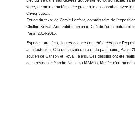
bleu utilisé dans ses œuvres trouve son écho, son éclat, sa p
verre, empreinte matérialisée grâce à la collaboration avec le m
Olivier Juteau.
Extrait du texte de Carole Lenfant, commissaire de l'expositio
Challan Belval, Ars architectonica », Cité de l’architecture et 
Paris, 2014-2015.
Espaces stratifiés, figures cachées ont été créés pour l’exposi
architectonica, Cité de l’architecture et du patrimoine, Paris, 
soutien de Canson et Royal Talens. Ces dessins ont été réali
de la résidence Sandra Natali au MAMbo, Musée d’art modern