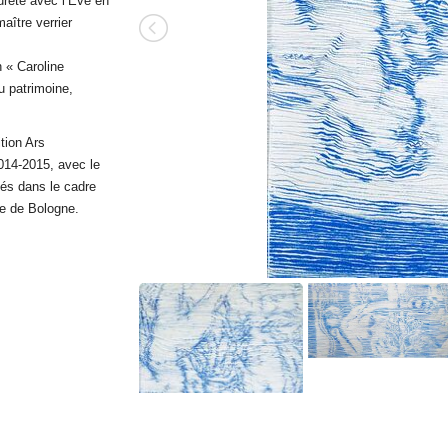
ureté avec l’Eve en
aître verrier
n « Caroline
du patrimoine,
tion Ars
2014-2015, avec le
sés dans le cadre
e de Bologne.