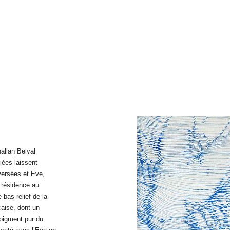
allan Belval
iées laissent
versées et Eve,
 résidence au
bas-relief de la
çaise, dont un
pigment pur du